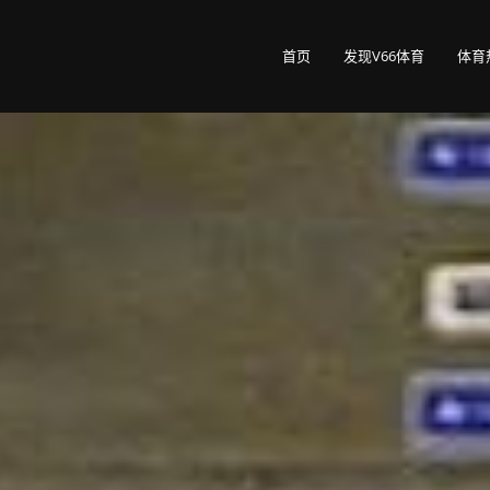
首页
发现V66体育
体育