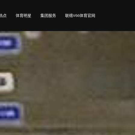
热点
体育明星
集团服务
联络V66体育官网