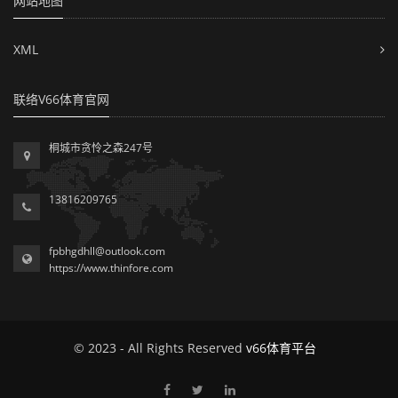
网站地图
XML
联络V66体育官网
桐城市贪怜之森247号
13816209765
fpbhgdhll@outlook.com
https://www.thinfore.com
© 2023 - All Rights Reserved
v66体育平台