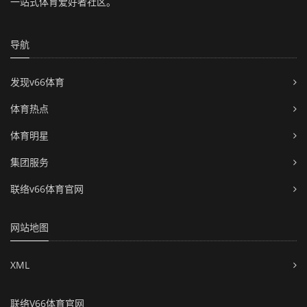
一站式体育爱好者社区。
导航
发现v66体育
体育热点
体育明星
集团服务
联络v66体育官网
网站地图
XML
联络V66体育官网