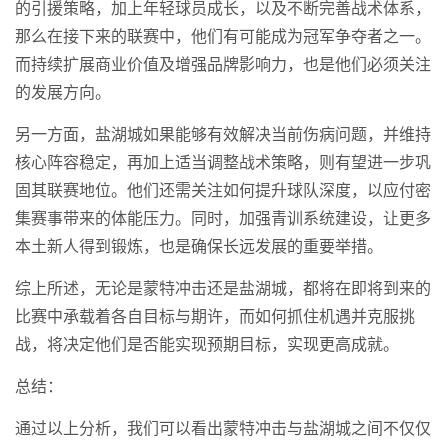
的引援策略，加上年轻球员成长，以及不断完善战术体系，
那么在接下来的联赛中，他们有可能成为冠军争夺者之一。
而持续扩展商业价值及增强品牌影响力，也是他们必须关注
的发展方向。
另一方面，盐湖城如果能够有效解决当前伤病问题，并维持
核心阵容稳定，再加上适当调整战术策略，则有望进一步巩
固其联赛地位。他们还需关注如何提升球队深度，以应付密
集赛事带来的体能压力。同时，加强青训系统建设，让更多
本土新人得到锻炼，也是确保长远发展的重要举措。
综上所述，无论是蒙特冲击还是盐湖城，都将在即将到来的
比赛中承载着各自目标与期许，而如何抓住机遇并克服挑
战，将决定他们是否能实现预期目标，实现更高成就。
总结：
通过以上分析，我们可以看出蒙特冲击与盐湖城之间不仅仅