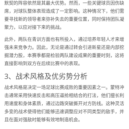
默契的阵容依然是其最大优势。然而，一些关键球员因伤缺
席，对球队整体表现造成了一定影响。这种情况下，他们需
要寻找新的领导者来弥补失去的重要位置，同时保持团队凝
聚力，以应对接下来的挑战。
此外，两队在青训方面也有所投入，通过培养年轻人才来增
强未来竞争力。因此，无论是通过转会引进新星还是内部挖
掘潜力股，本赛季都是检验两队建设成果的重要时刻，这将
直接影响到双方在后续比赛中的表现。
3、战术风格及优劣势分析
战术风格是决定一场足球比赛成败的重要因素之一。蒙特冲
击通常采用快速反击和高压逼抢相结合的打法，他们擅长利
用速度和身体素质，通过边路突破撕开对方防线。这种灵活
多变的战术使得他们能够迅速调整应对不同类型的敌手，并
且在面对强敌时能够有效地制造机会。