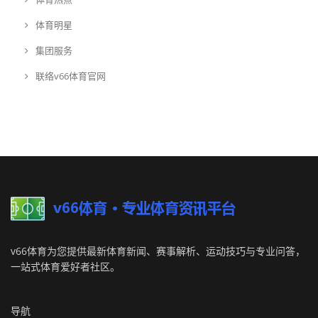
体育明星
集团服务
联络v66体育官网
v66体育为您提供最新体育新闻、赛事解析、运动技巧与专业问答，
一站式体育爱好者社区。
导航