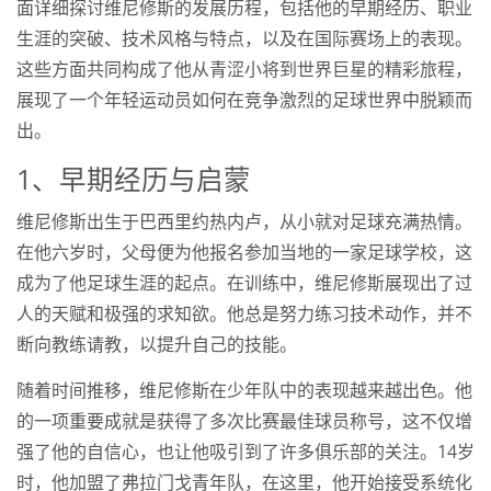
面详细探讨维尼修斯的发展历程，包括他的早期经历、职业
生涯的突破、技术风格与特点，以及在国际赛场上的表现。
这些方面共同构成了他从青涩小将到世界巨星的精彩旅程，
展现了一个年轻运动员如何在竞争激烈的足球世界中脱颖而
出。
1、早期经历与启蒙
维尼修斯出生于巴西里约热内卢，从小就对足球充满热情。
在他六岁时，父母便为他报名参加当地的一家足球学校，这
成为了他足球生涯的起点。在训练中，维尼修斯展现出了过
人的天赋和极强的求知欲。他总是努力练习技术动作，并不
断向教练请教，以提升自己的技能。
随着时间推移，维尼修斯在少年队中的表现越来越出色。他
的一项重要成就是获得了多次比赛最佳球员称号，这不仅增
强了他的自信心，也让他吸引到了许多俱乐部的关注。14岁
时，他加盟了弗拉门戈青年队，在这里，他开始接受系统化