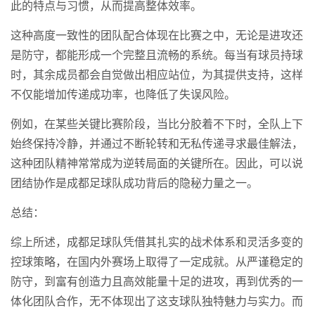
此的特点与习惯，从而提高整体效率。
这种高度一致性的团队配合体现在比赛之中，无论是进攻还
是防守，都能形成一个完整且流畅的系统。每当有球员持球
时，其余成员都会自觉做出相应站位，为其提供支持，这样
不仅能增加传递成功率，也降低了失误风险。
例如，在某些关键比赛阶段，当比分胶着不下时，全队上下
始终保持冷静，并通过不断轮转和无私传递寻求最佳解法，
这种团队精神常常成为逆转局面的关键所在。因此，可以说
团结协作是成都足球队成功背后的隐秘力量之一。
总结：
综上所述，成都足球队凭借其扎实的战术体系和灵活多变的
控球策略，在国内外赛场上取得了一定成就。从严谨稳定的
防守，到富有创造力且高效能量十足的进攻，再到优秀的一
体化团队合作，无不体现出了这支球队独特魅力与实力。而