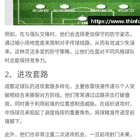
例如，在与强队交锋时，他们会选择更加保守的防守姿态，
通过缩小场地宽度来限制对手传球线路，从而有效减少失误
率。这种灵活多变的防守策略，让他们在面对不同风格球队
时总能保持竞争力。
2、进攻套路
成都足球队的进攻套路多样化，主要依靠快速传递与个人突
破相结合来撕裂对方防线。他们常常通过边路突击打破僵
局，同时善于利用前锋的位置感制造威胁。在组织进攻时，
中场球员承担起了调度指挥的重要角色，将球精准传递至前
锋脚下。
此外，他们也非常注重二次进攻机会，一旦前场射门未果，