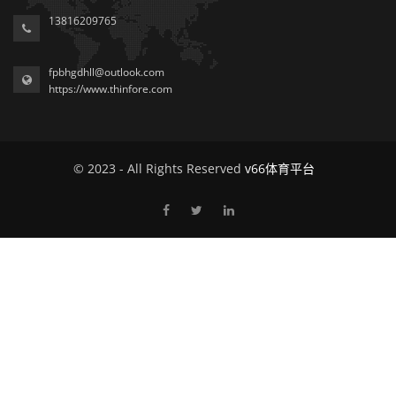
13816209765
fpbhgdhll@outlook.com
https://www.thinfore.com
© 2023 - All Rights Reserved
v66体育平台