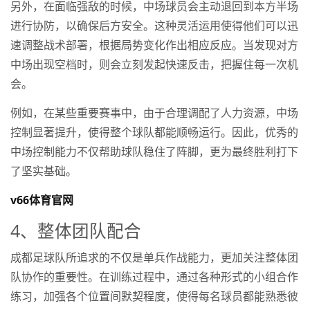
另外，在面临强敌的时候，中场球员会主动退回到本方半场
进行协防，以确保后方安全。这种灵活运用使得他们可以迅
速调整战术部署，根据局势变化作出相应反应。当发现对方
中场出现空档时，则会立刻发起快速反击，把握住每一次机
会。
例如，在某些重要赛事中，由于合理调配了人力资源，中场
控制显著提升，使得整个球队都能顺畅运行。因此，优秀的
中场控制能力不仅帮助球队稳住了阵脚，更为最终胜利打下
了坚实基础。
v66体育官网
4、整体团队配合
成都足球队所追求的不仅是单兵作战能力，更加关注整体团
队协作的重要性。在训练过程中，通过各种形式的小组合作
练习，加强各个位置间默契程度，使得每名球员都能熟悉彼