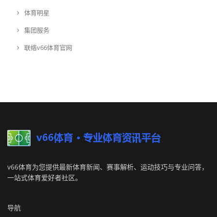
体育明星
集团服务
联络v66体育官网
v66体育为您提供最新体育新闻、赛事解析、运动技巧与专业问答，
一站式体育爱好者社区。
导航