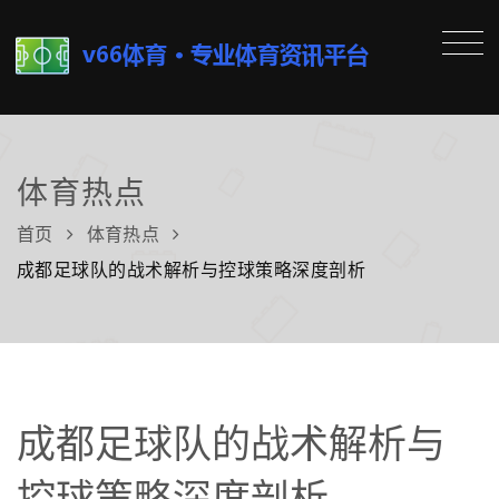
体育热点
首页
体育热点
成都足球队的战术解析与控球策略深度剖析
成都足球队的战术解析与
控球策略深度剖析