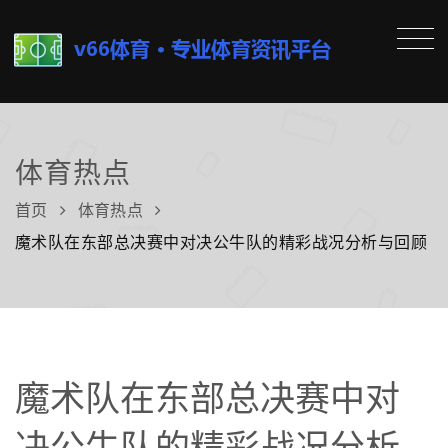
体育热点
首页
体育热点
魔术队在东部总决赛中对决公牛队的精彩战况分析与回顾
魔术队在东部总决赛中对
决公牛队的精彩战况分析