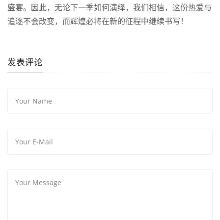
盛宴。因此，无论下一季如何演绎，我们相信，这份热爱与
追逐不会改变，而辉煌必将在新的征程中继续书写！
发表评论