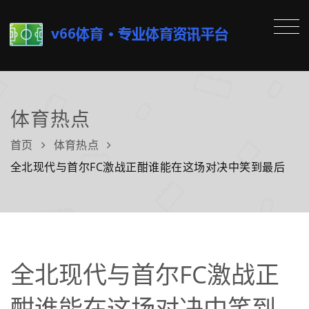
体育热点
首页
体育热点
全北现代与首尔FC激战正酣谁能在这场对决中笑到最后
全北现代与首尔FC激战正
酣谁能在这场对决中笑到