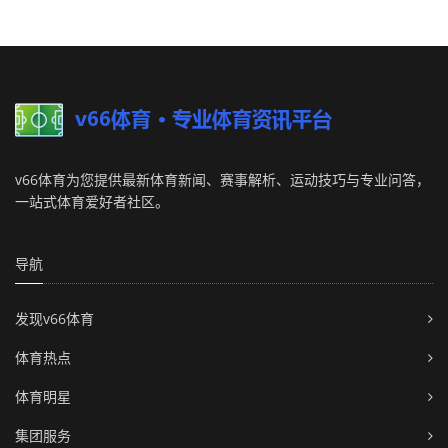
v66体育为您提供最新体育新闻、赛事解析、运动技巧与专业问答，
一站式体育爱好者社区。
导航
发现v66体育
体育热点
体育明星
集团服务