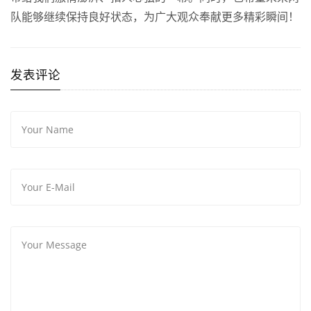
队能够继续保持良好状态，为广大观众奉献更多精彩瞬间！
发表评论