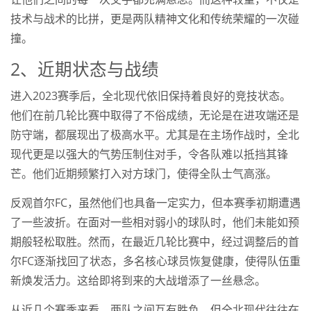
技术与战术的比拼，更是两队精神文化和传统荣耀的一次碰
撞。
2、近期状态与战绩
进入2023赛季后，全北现代依旧保持着良好的竞技状态。
他们在前几轮比赛中取得了不俗成绩，无论是在进攻端还是
防守端，都展现出了极高水平。尤其是在主场作战时，全北
现代更是以强大的气势压制住对手，令各队难以抵挡其锋
芒。他们近期频繁打入对方球门，使得全队士气高涨。
反观首尔FC，虽然他们也具备一定实力，但本赛季初期遭遇
了一些波折。在面对一些相对弱小的球队时，他们未能如预
期般轻松取胜。然而，在最近几轮比赛中，经过调整后的首
尔FC逐渐找回了状态，多名核心球员恢复健康，使得队伍重
新焕发活力。这给即将到来的大战增添了一丝悬念。
从近几个赛季来看，两队之间互有胜负，但全北现代往往在