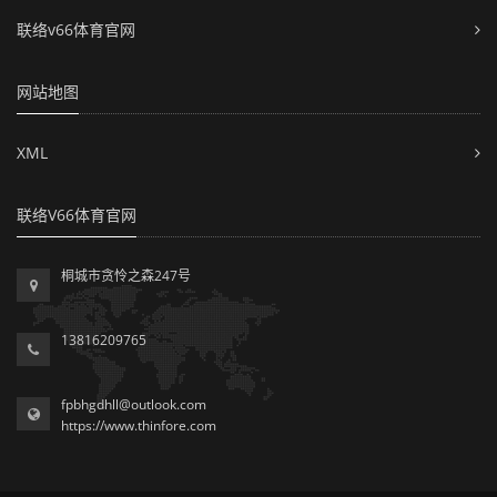
联络v66体育官网
网站地图
XML
联络V66体育官网
桐城市贪怜之森247号
13816209765
fpbhgdhll@outlook.com
https://www.thinfore.com