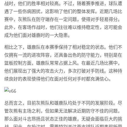
战时，他们的胜率相对较高。不过，随着赛季推进，球队遭
遇了一些伤病困扰，这影响了他们的整体发挥。近期几场比
赛中，灰熊队在防守端存在一定问题，使得对手轻易得分。
此外，在客场作战时，他们往往难以维持稳定性，这可能会
成为他们面对雄鹿时的一大隐患。
相比之下，雄鹿队在本赛季保持了相对稳定的状态。他们不
仅拥有一流的进攻阵容，还具备出色的防守能力，特别是在
篮板控制方面，雄鹿队常常占据上风。在最近几场比赛中，
他们展现出了强大的攻击火力，多次打破对手防线。这种持
续良好的表现使得他们在面对任何对手时都充满信心。
总而言之，目前灰熊队和雄鹿队均处于不同的发展阶段。尽
管灰熊有主场之利，但如果无法解决近期防守不佳的问题，
那么面对斗志昂扬且状态正佳的雄鹿，无疑会面临巨大的挑
战。因此，在投注时，需要特别关注两支球队近期表现所带