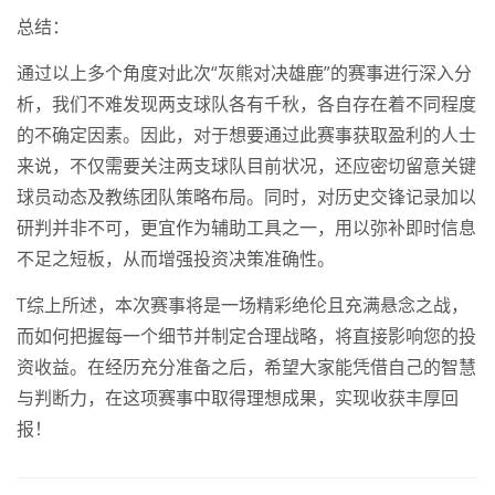
总结：
通过以上多个角度对此次“灰熊对决雄鹿”的赛事进行深入分
析，我们不难发现两支球队各有千秋，各自存在着不同程度
的不确定因素。因此，对于想要通过此赛事获取盈利的人士
来说，不仅需要关注两支球队目前状况，还应密切留意关键
球员动态及教练团队策略布局。同时，对历史交锋记录加以
研判并非不可，更宜作为辅助工具之一，用以弥补即时信息
不足之短板，从而增强投资决策准确性。
T综上所述，本次赛事将是一场精彩绝伦且充满悬念之战，
而如何把握每一个细节并制定合理战略，将直接影响您的投
资收益。在经历充分准备之后，希望大家能凭借自己的智慧
与判断力，在这项赛事中取得理想成果，实现收获丰厚回
报！