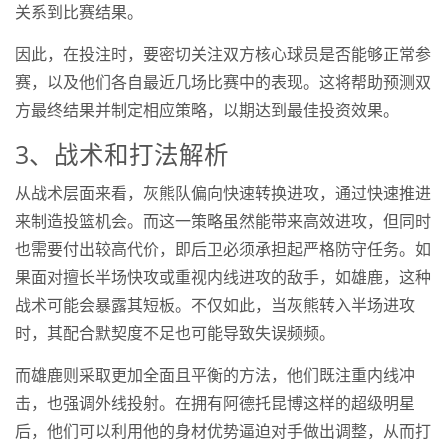
关系到比赛结果。
因此，在投注时，要密切关注双方核心球员是否能够正常参
赛，以及他们各自最近几场比赛中的表现。这将帮助预测双
方最终结果并制定相应策略，以期达到最佳投资效果。
3、战术和打法解析
从战术层面来看，灰熊队偏向快速转换进攻，通过快速推进
来制造投篮机会。而这一策略虽然能带来高效进攻，但同时
也需要付出较高代价，即后卫必须承担起严格防守任务。如
果面对擅长半场快攻或重视内线进攻的敌手，如雄鹿，这种
战术可能会暴露其短板。不仅如此，当灰熊转入半场进攻
时，其配合默契度不足也可能导致失误频频。
而雄鹿则采取更加全面且平衡的方法，他们既注重内线冲
击，也强调外线投射。在拥有阿德托昆博这样的超级明星
后，他们可以利用他的身材优势逼迫对手做出调整，从而打