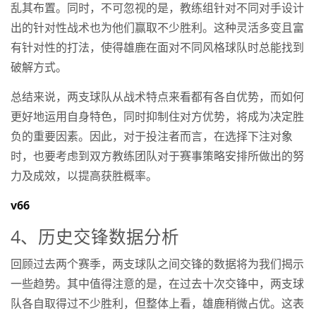
乱其布置。同时，不可忽视的是，教练组针对不同对手设计
出的针对性战术也为他们赢取不少胜利。这种灵活多变且富
有针对性的打法，使得雄鹿在面对不同风格球队时总能找到
破解方式。
总结来说，两支球队从战术特点来看都有各自优势，而如何
更好地运用自身特色，同时抑制住对方优势，将成为决定胜
负的重要因素。因此，对于投注者而言，在选择下注对象
时，也要考虑到双方教练团队对于赛事策略安排所做出的努
力及成效，以提高获胜概率。
v66
4、历史交锋数据分析
回顾过去两个赛季，两支球队之间交锋的数据将为我们揭示
一些趋势。其中值得注意的是，在过去十次交锋中，两支球
队各自取得过不少胜利，但整体上看，雄鹿稍微占优。这表