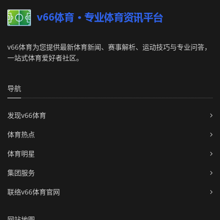
v66体育为您提供最新体育新闻、赛事解析、运动技巧与专业问答，
一站式体育爱好者社区。
导航
发现v66体育
体育热点
体育明星
集团服务
联络v66体育官网
网站地图