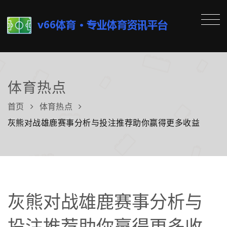
体育热点
首页
体育热点
灰熊对战雄鹿赛事分析与投注推荐助你赢得更多收益
灰熊对战雄鹿赛事分析与
投注推荐助你赢得更多收