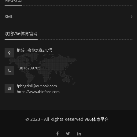
XML
联络V66体育官网
桐城市贪怜之森247号
13816209765
fpbhgdhll@outlook.com
https://www.thinfore.com
© 2023 - All Rights Reserved
v66体育平台