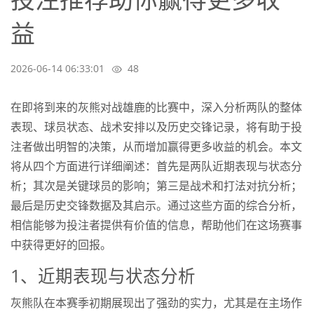
益
2026-06-14 06:33:01
48
在即将到来的灰熊对战雄鹿的比赛中，深入分析两队的整体
表现、球员状态、战术安排以及历史交锋记录，将有助于投
注者做出明智的决策，从而增加赢得更多收益的机会。本文
将从四个方面进行详细阐述：首先是两队近期表现与状态分
析；其次是关键球员的影响；第三是战术和打法对抗分析；
最后是历史交锋数据及其启示。通过这些方面的综合分析，
相信能够为投注者提供有价值的信息，帮助他们在这场赛事
中获得更好的回报。
1、近期表现与状态分析
灰熊队在本赛季初期展现出了强劲的实力，尤其是在主场作