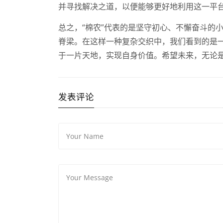
并寻找解决之道，以便能够更好地利用这一平
总之，“棉农”代表的是坚守初心、不懈奋斗的
脊梁。在这样一种复杂交织中，我们看到的是
于一片天地，实现自身价值。希望未来，无论
发表评论