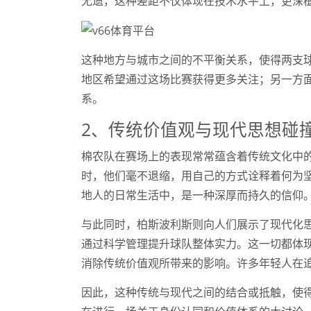
无遗，这种差距不仅体现在技术水平上，更深
这种地方与城市之间的不平衡关系，使得两支
地区希望通过这场比赛获得更多关注；另一方
系。
2、传统价值观与现代思想碰
棉农队在赛场上的表现常常蕴含着传统文化中
时，他们毫不退缩，用自己的方式诠释着何为
地人的日常生活中，是一种深厚而持久的信仰
与此同时，柏斯波利斯则向人们展示了现代化
通过科学管理提升球队整体实力。这一切都体
消除传统价值观所带来的影响。许多年轻人在
因此，这种传统与现代之间的结合或抵触，使