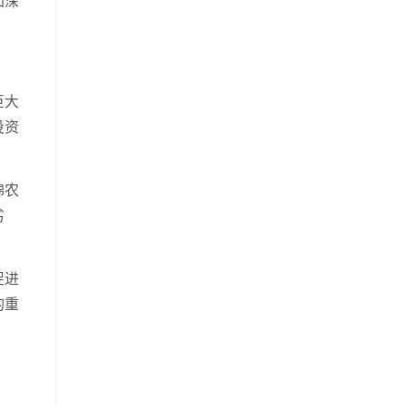
加深
巨大
投资
棉农
劣
促进
的重