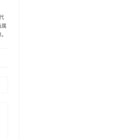
代
造属
章。