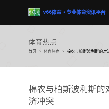
体育热点
首页
体育热点
棉农与柏斯波利斯的对
棉农与柏斯波利斯的
济冲突