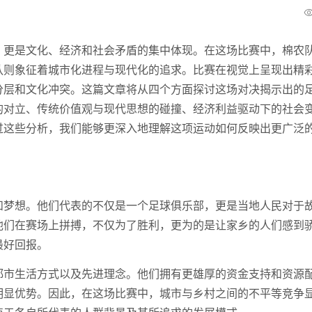
，更是文化、经济和社会矛盾的集中体现。在这场比赛中，棉农
队则象征着城市化进程与现代化的追求。比赛在视觉上呈现出精
分层和文化冲突。这篇文章将从四个方面探讨这场对决揭示出的
的对立、传统价值观与现代思想的碰撞、经济利益驱动下的社会
过这些分析，我们能够更深入地理解这项运动如何反映出更广泛
和梦想。他们代表的不仅是一个足球俱乐部，更是当地人民对于
他们在赛场上拼搏，不仅为了胜利，更为的是让家乡的人们感到
最好回报。
都市生活方式以及先进理念。他们拥有更雄厚的资金支持和资源
明显优势。因此，在这场比赛中，城市与乡村之间的不平等竞争