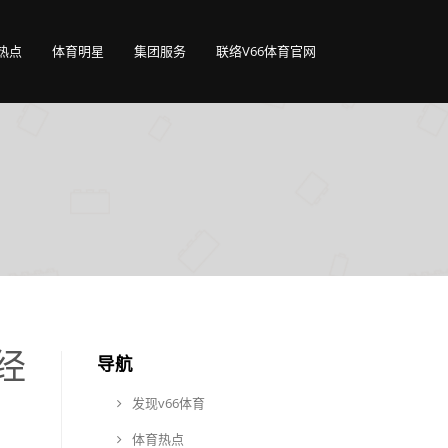
热点
体育明星
集团服务
联络V66体育官网
经
导航
发现v66体育
体育热点