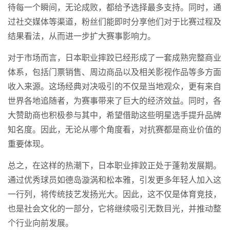
待每一个瞬间，无论成败，都给予选择最多支持。同时，通
过社交媒体等渠道，粉丝们能即时分享他们对于比赛过程及
结果看法，从而进一步扩大赛事影响力。
对于市场而言，日本职业摔跤已经形成了一套成熟完整商业
体系，包括门票销售、周边商品以及相关影视作品等多方面
收入来源。这场经典对决吸引的不仅是当地观众，更有来自
世界各地追随者，为赛事带来了巨大的经济效益。同时，各
大赞助商也积极参与其中，希望借助这些明星选手提升品牌
知名度。因此，无论从哪个角度看，对抗赛都是商业价值的
重要体现。
总之，在这样的热潮下，日本职业摔跤正处于蓬勃发展期。
通过优秀球员如德岛漩涡和松本雅，引发更多年轻人加入这
一行列，将传统技艺发扬光大。因此，这不仅是体育竞技，
也是社会文化的一部分，它将继续吸引无数目光，并推动整
个行业向前发展。