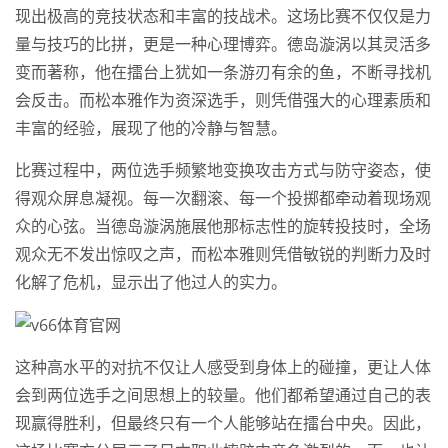
现出极高的竞技状态和丰富的技战术。这场比赛不仅仅是力
量与技巧的比拼，更是一种心理博弈。德岛漩涡以其灵活多
变而著称，他在擂台上犹如一条游刃有余的鱼，不断寻找机
会反击。而松本雅作为资深选手，则凭借强大的心理素质和
丰富的经验，展现了他的冷静与智慧。
比赛过程中，两位选手频繁地变换攻击方式与防守姿态，使
得观众屏息凝视。每一次翻滚、每一个投掷都牵动着现场观
众的心弦。当德岛漩涡施展他那标志性的旋转投技时，全场
观众无不发出惊叹之声，而松本雅则凭借敏锐的判断力及时
化解了危机，显示出了他过人的实力。
这种高水平的对抗不仅让人感受到身体上的碰撞，更让人体
会到两位选手之间思想上的较量。他们都希望通过自己的表
现赢得胜利，但最终只有一个人能够站在擂台中央。因此，