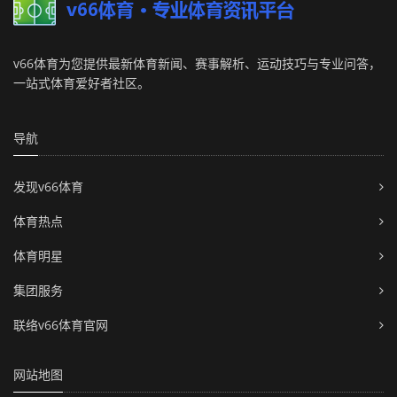
v66体育为您提供最新体育新闻、赛事解析、运动技巧与专业问答，
一站式体育爱好者社区。
导航
发现v66体育
体育热点
体育明星
集团服务
联络v66体育官网
网站地图