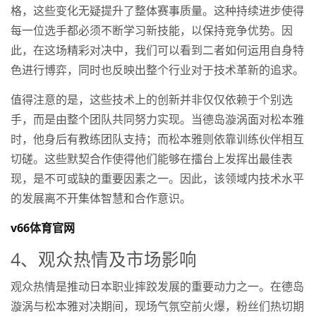
格，这些变化无疑提升了整体赛事质量。这种持续进步使得
每一位选手都必须不断学习新技能，以保持竞争优势。因
此，在这场精彩对决中，我们可以看到二者如何运用自身特
色进行博弈，同时也反映出整个行业对于技术革新的追求。
值得注意的是，这些技术上的创新并非仅仅依赖于个别选
手，而是由整个团队共同努力实现。当德岛漩涡面对松本雅
时，他身后有教练团队支持；而松本雅则依靠训练伙伴相互
切磋。这些默契合作使得他们能够在擂台上发挥出最佳表
现，是不可或缺的重要因素之一。因此，该领域内技术水平
的发展离不开集体智慧和合作意识。
v66体育官网
4、观众热情及市场影响
观众热情是推动日本职业摔跤发展的重要动力之一。在德岛
漩涡与松本雅对决期间，现场气氛空前火爆，粉丝们热切期