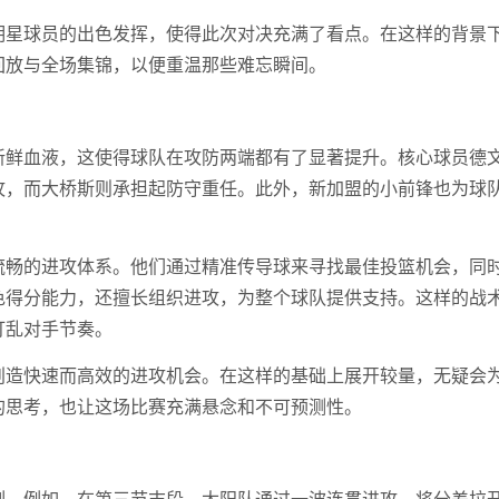
明星球员的出色发挥，使得此次对决充满了看点。在这样的背景
回放与全场集锦，以便重温那些难忘瞬间。
新鲜血液，这使得球队在攻防两端都有了显著提升。核心球员德文
攻，而大桥斯则承担起防守重任。此外，新加盟的小前锋也为球
。
流畅的进攻体系。他们通过精准传导球来寻找最佳投篮机会，同
色得分能力，还擅长组织进攻，为整个球队提供支持。这样的战
打乱对手节奏。
创造快速而高效的进攻机会。在这样的基础上展开较量，无疑会
的思考，也让这场比赛充满悬念和不可预测性。