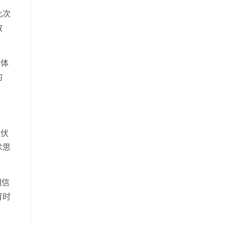
此次
教
刻体
的
起伏
术思
们相信
育时