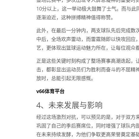
整场比赛中，多次出现令人屏息凝神的重要时
10分以上，这一举动极大鼓舞了士气。而与此
逐渐迫近，这种拼搏精神值得称赞。
此外，在最后一分钟内，两支球队先后完成数
中后，全场欢声雷动，而雷霆随即以快攻回应
艺，更体现出篮球运动魅力所在，让每位观众
正是这些关键时刻构成了整场赛事高潮迭起，
击，都彰显出运动员们为胜利而奋斗的不屈精
放时，总能引起无限感慨。
v66体育平台
4、未来发展与影响
经过这场激烈对抗，可以预见的是，对于双方
巩固了自己的季后赛席位，同时增强了球队内
在未来持续发酵，为他们争取更高荣誉奠定基