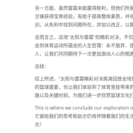
另一方面，虽然雷霆未能赢得胜利，但他们所
交锋获得宝贵经验，有助于提高整体素质，并
训，从失利中找到问题所在，并加以改正，以
总而言之，这场“太阳与雷霆”的精彩对决，不
会到体育运动所蕴含的人生哲理：永不放弃、
人，让我们共同期待下一次更加激动人心的相
总结：
综上所述，“太阳与雷霆精彩对决高清回放全场
的篮球盛宴，也让我们体验到了体育竞技带来
路以及关键时刻，为我们进一步欣赏篮球文化
This is where we conclude our explorati
它留给我们的思考和启示仍将伴随着我们的生活
光！