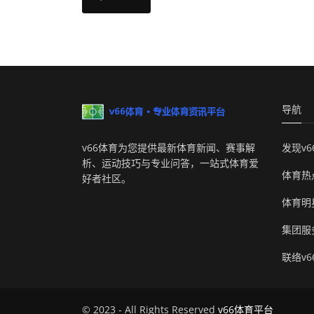
导航
v66体育为您提供最新体育新闻、赛事解
发现v6
析、运动技巧与专业问答，一站式体育爱
体育热
好者社区。
体育明
集团服
联络v
© 2023 - All Rights Reserved
v66体育平台