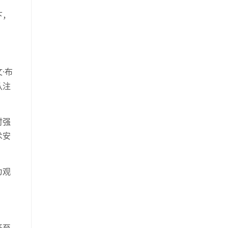
下，
·布
队注
时强
术安
为观