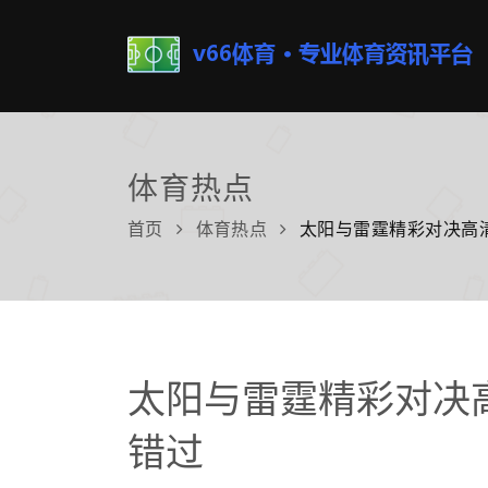
体育热点
首页
体育热点
太阳与雷霆精彩对决高
太阳与雷霆精彩对决
错过