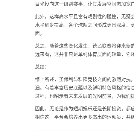
目光投向这一级别赛事，让其发展空间愈加宽
此外，这样高水平且富有戏剧性的碰撞，无疑
水平逐步提高，各个球队之间形成更具深度、
面。
总之，随着这些变化发生，德乙联赛将迎来新
远来看，这并非只是单纯体育层面的较量，它
总结：
综上所述，圣保利与科隆竞技之间的激烈对抗
涵。有着丰富历史底蕴以及鲜明特色风格的信
过程，也昭示着未来发展的光明前景，为我们
因此，无论是作为短期娱乐还是长期投资，都
相信这一平台会培养出更多杰出的运动员，并