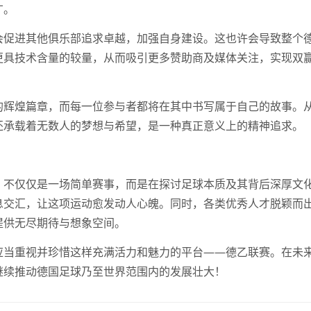
广。
会促进其他俱乐部追求卓越，加强自身建设。这也许会导致整个
更具技术含量的较量，从而吸引更多赞助商及媒体关注，实现双
的辉煌篇章，而每一位参与者都将在其中书写属于自己的故事。
还承载着无数人的梦想与希望，是一种真正意义上的精神追求。
，不仅仅是一场简单赛事，而是在探讨足球本质及其背后深厚文
息交汇，让这项运动愈发动人心魄。同时，各类优秀人才脱颖而
提供无尽期待与想象空间。
应当重视并珍惜这样充满活力和魅力的平台——德乙联赛。在未
继续推动德国足球乃至世界范围内的发展壮大！