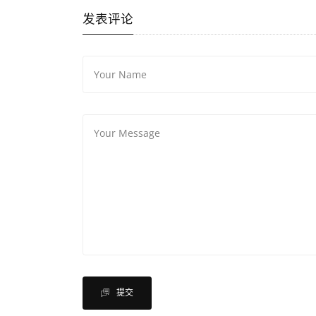
发表评论
提交