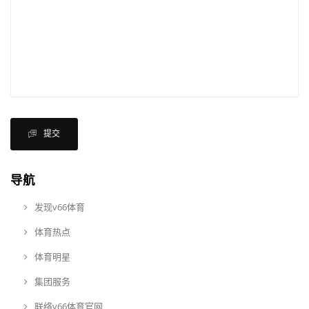
提交
导航
发现v66体育
体育热点
体育明星
集团服务
联络v66体育官网