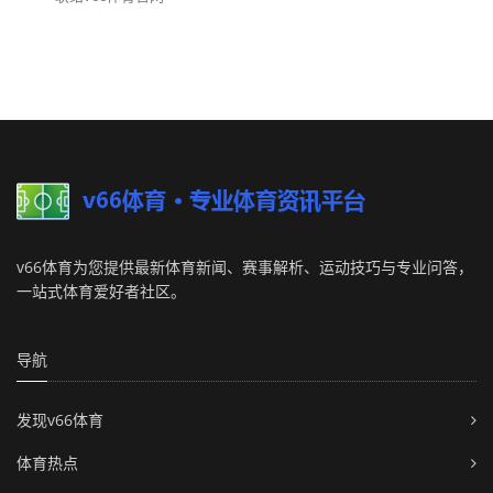
v66体育为您提供最新体育新闻、赛事解析、运动技巧与专业问答，
一站式体育爱好者社区。
导航
发现v66体育
体育热点