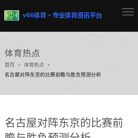
体育热点
首页
体育热点
名古屋对阵东京的比赛前瞻与胜负预测分析
名古屋对阵东京的比赛前
瞻与胜负预测分析