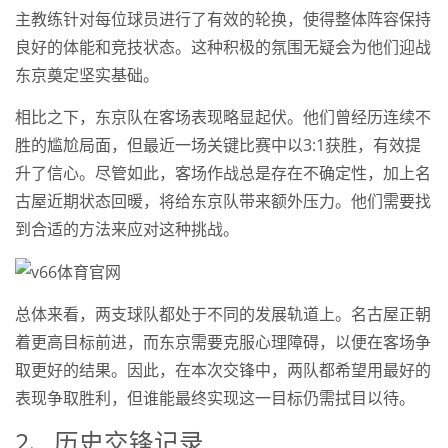
主教练针对每位球员进行了有效的轮换，使得整体阵容保持
良好的体能和竞技状态。这种积极的氛围无疑会为他们迎战
东京奠定坚实基础。
相比之下，东京队在客场表现略显起伏。他们曾经历连续不
胜的尴尬局面，但最近一场关键比赛中以3:1获胜，有效提
升了信心。尽管如此，客场作战总是存在不确定性，加上名
古屋近期状态回暖，将给东京队带来额外压力。他们需要找
到合适的方法来应对这种挑战。
总体来看，两支球队都处于不同的发展轨道上。名古屋正朝
着更高目标前进，而东京需要克服心理障碍，以便在客场争
取更好的结果。因此，在本次交锋中，两队都希望用最好的
表现争取胜利，但谁能最终实现这一目标仍需拭目以待。
2、历史交锋记录