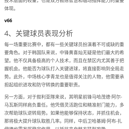
技术层面的较量，也是双方教练智慧和临场指挥能力的重要
体现。
v66
4、关键球员表现分析
每一场重要比赛中，都有一些关键球员扮演着不可或缺的重
要角色。对于韩国队来说，中锋黄喜灿无疑是他们最大的希
望。他不仅具备极高的个人技术，而且在禁区内尤其善于把
握机会。他能否为球队打入关键进球，将直接影响到全局走
势。此外，中场核心李青龙也是值得关注的人物，他需要承
担起组织进攻和防守转换的重要职责。
另一方面，对于叙利亚隊来说，其明星前锋马哈茂德·阿尔-
马瓦斯同样肩负重任。他凭借灵活跑位和精准射门能力，多
次帮助球队逆转局势。如果他能够保持状态，并抓住机会，
那将极大提升球队取胜几率。同样，中后卫哈基姆·阿布-扎