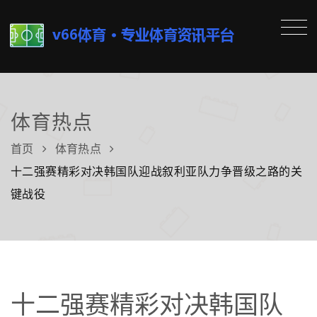
体育热点
首页
体育热点
十二强赛精彩对决韩国队迎战叙利亚队力争晋级之路的关
键战役
十二强赛精彩对决韩国队