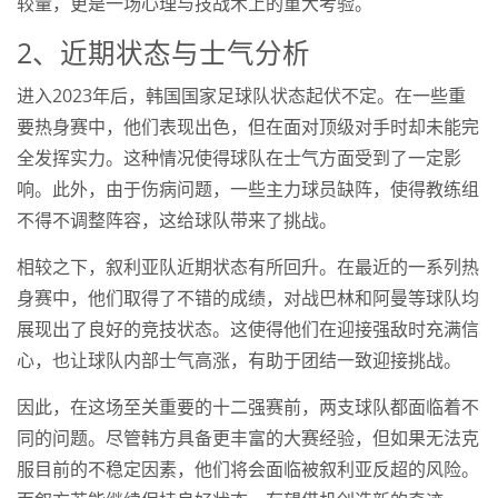
较量，更是一场心理与技战术上的重大考验。
2、近期状态与士气分析
进入2023年后，韩国国家足球队状态起伏不定。在一些重
要热身赛中，他们表现出色，但在面对顶级对手时却未能完
全发挥实力。这种情况使得球队在士气方面受到了一定影
响。此外，由于伤病问题，一些主力球员缺阵，使得教练组
不得不调整阵容，这给球队带来了挑战。
相较之下，叙利亚队近期状态有所回升。在最近的一系列热
身赛中，他们取得了不错的成绩，对战巴林和阿曼等球队均
展现出了良好的竞技状态。这使得他们在迎接强敌时充满信
心，也让球队内部士气高涨，有助于团结一致迎接挑战。
因此，在这场至关重要的十二强赛前，两支球队都面临着不
同的问题。尽管韩方具备更丰富的大赛经验，但如果无法克
服目前的不稳定因素，他们将会面临被叙利亚反超的风险。