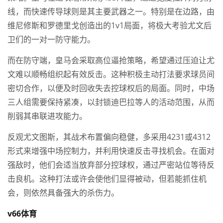
线，而快速传导球则是其主要武器之一。特别是在边路，由
维尼修斯和罗德里戈创造出的1v1局面，将极大考验尤文后
卫们的一对一防守能力。
而在防守端，皇马会采取高位逼抢策略，希望通过压迫让尤
文难以顺畅组织起有效反击。这种积极主动打法要求球员间
密切合作，以便及时回收失去控球权后的局面。同时，中场
三人组需要保持紧凑，以封锁迪巴拉等人的活动范围，从而
削弱其串联进攻能力。
反观尤文图斯，其战术布置偏向稳健，多采用4231或4312
形式来增强中场控制力，并利用快速反击寻找机会。在面对
强敌时，他们会适当放弃部分控球权，通过严密站位等待反
击良机。这种打法或许会使他们显得被动，但若能抓住机
会，则依然具备强大的杀伤力。
v66体育