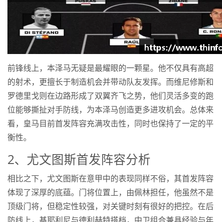
前锋线上，本泽马无疑是最耀眼的一颗星。他不仅具有高超
的射术，更擅长于制造机会并带动队友发挥。而维尼修斯和
罗德里戈则在边路形成了双翼齐飞之势，他们灵活多变的跑
位能够撕扯对手防线，为本泽马创造更多进攻机会。总体来
看，皇马目前首发阵容充满攻击性，同时也保持了一定的平
衡性。
2、尤文图斯首发阵容分析
相比之下，尤文图斯在意甲中的表现同样不俗，其首发阵容
体现了深厚的底蕴。门将位置上，由佩林担任，他虽然不是
顶级门将，但稳定性较强，对关键时刻有很好的把控。在后
防线上，基耶利尼与德利赫特搭档，中卫组合兼具经验与年