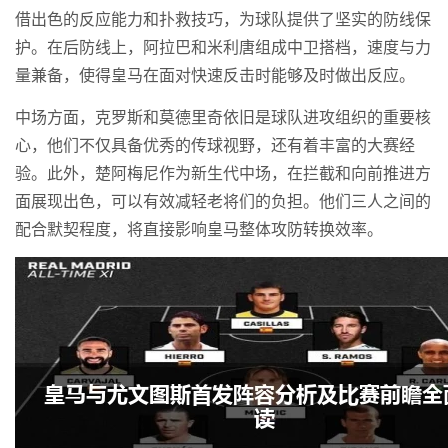
借出色的反应能力和扑救技巧，为球队提供了坚实的防线保
护。在后防线上，阿拉巴和米利唐组成中卫搭档，速度与力
量兼备，使得皇马在面对快速反击时能够及时做出反应。
中场方面，克罗斯和莫德里奇依旧是球队进攻组织的重要核
心，他们不仅具备优秀的传球视野，还有着丰富的大赛经
验。此外，楚阿梅尼作为新生代中场，在拦截和向前推进方
面展现出色，可以有效减轻老将们的负担。他们三人之间的
配合默契程度，将直接影响皇马整体攻防转换效率。