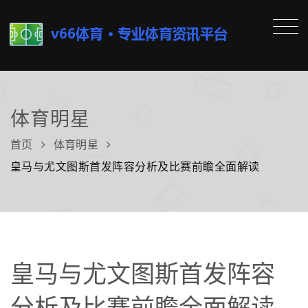
体育明星
首页
体育明星
皇马与尤文图斯首发阵容分析及比赛前瞻全面解读
皇马与尤文图斯首发阵容
分析及比赛前瞻全面解读