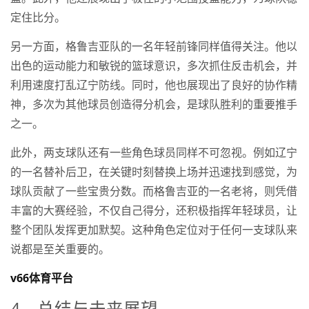
定住比分。
另一方面，格鲁吉亚队的一名年轻前锋同样值得关注。他以
出色的运动能力和敏锐的篮球意识，多次抓住反击机会，并
利用速度打乱辽宁防线。同时，他也展现出了良好的协作精
神，多次为其他球员创造得分机会，是球队胜利的重要推手
之一。
此外，两支球队还有一些角色球员同样不可忽视。例如辽宁
的一名替补后卫，在关键时刻替换上场并迅速找到感觉，为
球队贡献了一些宝贵分数。而格鲁吉亚的一名老将，则凭借
丰富的大赛经验，不仅自己得分，还积极指挥年轻球员，让
整个团队发挥更加默契。这种角色定位对于任何一支球队来
说都是至关重要的。
v66体育平台
4、总结与未来展望