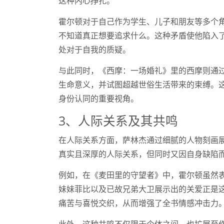
这种内心挣扎。
霍尔顿对于自己作为学生、儿子和朋友等多个
不知道真正想要追求什么。这种矛盾使他陷入
处对于自我的质疑。
与此同时，《西摩：一场婚礼》里的西摩则通
生命意义，并试图超越世俗生活带来的束缚。
身份认同的重要视角。
3、人际关系及其共鸣
在人际关系方面，萨林杰通过细腻的人物刻画
真实且深厚的人际关系，但同时又因自身缺陷
例如，在《麦田里的守望者》中，霍尔顿虽然
妹妹菲比以及已故兄弟大卫展示出的关爱正是
痛苦与喜悦交织，从而增强了全书情感冲击力
此外，这种共鸣不仅限于个体之间，也扩展至