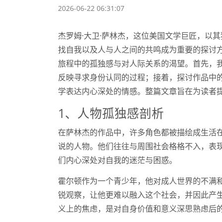
2026-06-22 06:31:07
杰罗姆·大卫·萨林杰，这位美国文学巨匠，以
找自我以及人与人之间的共鸣成为重要的探讨
旅程中的孤独感与对人际关系的渴望。首先，
反映寻求身份认同的过程；接着，探讨作品中
学表达内心深处的情感。整篇文章旨在为读者
1、人物孤独感剖析
在萨林杰的作品中，许多角色都被描绘成生活
说的人物。他们往往与周围社会格格不入，表
们内心深处对自我的迷茫与困惑。
霍尔顿作为一个青少年，他对成人世界的不满
锐观察，让他更难以融入这个社会，并因此产
义上的焦虑，是对自身价值和意义深思熟虑后