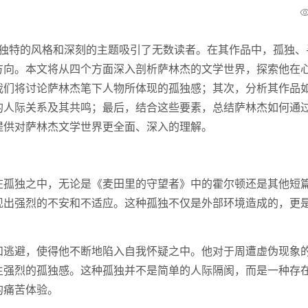
其独特的风格和深刻的主题吸引了无数读者。在其作品中，孤独、
方向。本文将从四个方面深入剖析萨林杰的文学世界，探索他在
我们将讨论萨林杰笔下人物所体现的孤独感；其次，分析其作品
的人际关系及其共鸣；最后，结合这些要素，总结萨林杰如何通
提供对萨林杰文学世界更全面、深入的理解。
在孤独之中，无论是《麦田里的守望者》中的霍尔顿还是其他短
现出强烈的不安和不适应。这种孤独不仅是外部环境造成的，更
和逃避，使得他不断地陷入自我怀疑之中。他对于周遭虚伪现象
生强烈的孤独感。这种孤独并不是简单的人际隔阂，而是一种存
的痛苦体验。