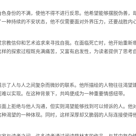
角色身份的不满，使他不得不进行反思。他希望能够摆脱伪善，
了一种持续的不安状态，他不仅需要面对外界压力，还要战胜内
过宗教信仰和艺术追求来寻找自我。在面临死亡时，他开始重新
这样的探索过程既充满痛苦，又富有启发性，为读者提供了思考
展示了人与人之间复杂而微妙的联系。他所描绘的人物往往渴望
而难以实现。在这种背景下，共鸣便成为一种重要情感纽带。
表面上拒绝与他人沟通，但实则渴望能够找到可以倾诉的人。他
这种渴望的一种体现。同时，这样深厚却又脆弱的人际连接使得
。
作家与读者之间。许多读者通过阅读萨林杰的作品，与其中复杂