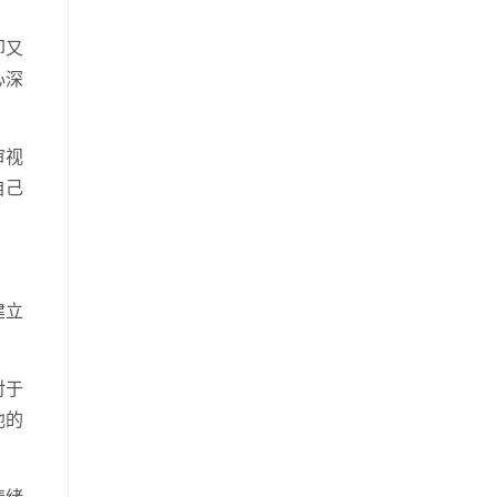
却又
心深
审视
自己
建立
对于
他的
情绪