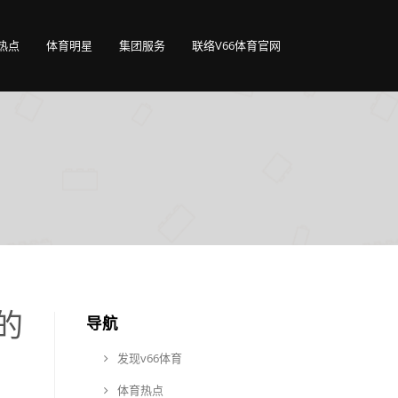
热点
体育明星
集团服务
联络V66体育官网
的
导航
发现v66体育
体育热点