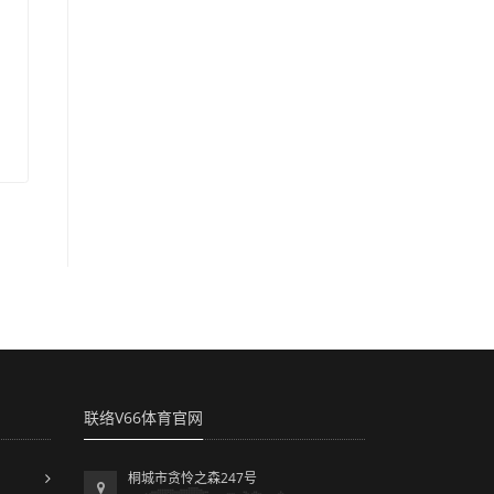
联络V66体育官网
桐城市贪怜之森247号