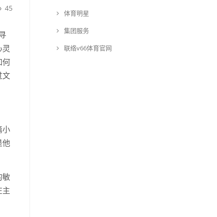
45
体育明星
集团服务
寻
心灵
联络v66体育官网
如何
过文
篇小
是他
的敏
在主