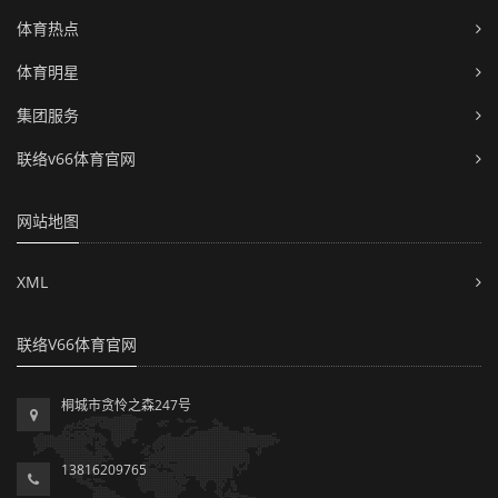
体育热点
体育明星
集团服务
联络v66体育官网
网站地图
XML
联络V66体育官网
桐城市贪怜之森247号
13816209765