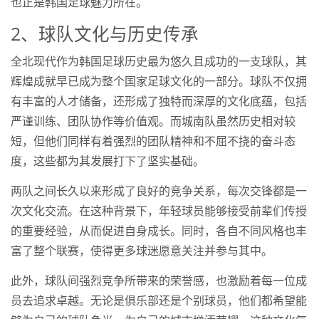
也正是韩国足球魅力所在。
2、球队文化与历史传承
全北现代作为韩国足球历史最为悠久且成功的一支球队，其
辉煌成就早已成为整个国家足球文化的一部分。球队不仅拥
有丰富的人才储备，还形成了独特而深厚的文化底蕴，包括
严谨训练、团队协作等价值观。而城南队虽然历史相对较
短，但他们同样有着强烈的团队精神和不屈不挠的奋斗态
度，这些都为其发展打下了坚实基础。
两队之间长久以来形成了良好的竞争关系，每次交锋都是一
次文化交流。在这种背景下，年轻球员能够接受前辈们传授
的重要经验，从而促进自身成长。同时，各自不同风格也丰
富了整个联赛，使得更多球迷愿意关注并参与其中。
此外，球队间强烈竞争所带来的荣誉感，也激励着每一位成
员去追求卓越。无论是俱乐部还是个别球员，他们都希望能