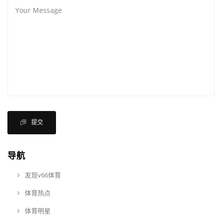
提交
导航
发现v66体育
体育热点
体育明星