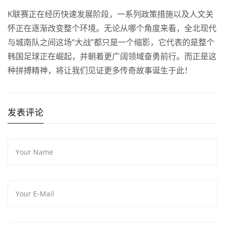
K联赛正在经历快速发展阶段，一系列政策措施以及人文关
怀正在逐渐改变整个环境。无论从哪个角度来看，全北现代
与城南队之间这场“大战”都只是一个缩影，它代表的是整个
韩国足球正在崛起，并朝着更广阔领域奋勇前行。而正是这
种拼搏精神，将让我们见证更多传奇故事诞生于此！
发表评论