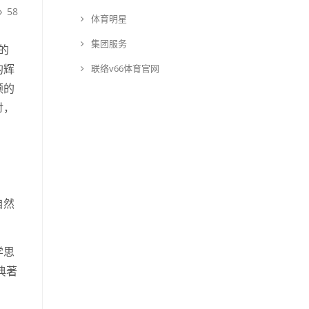
58
体育明星
集团服务
的
的辉
联络v66体育官网
顿的
讨，
自然
学思
典著