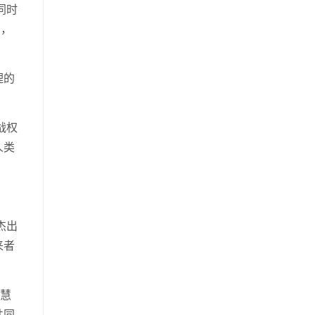
同时
力，
理的
。
战权
人类
杰出
来者
智慧
共同