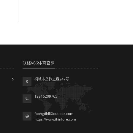
联络V66体育官网
桐城市贪怜之森247号
13816209765
fpbhgdhll@outlook.com
https://www.thinfore.com