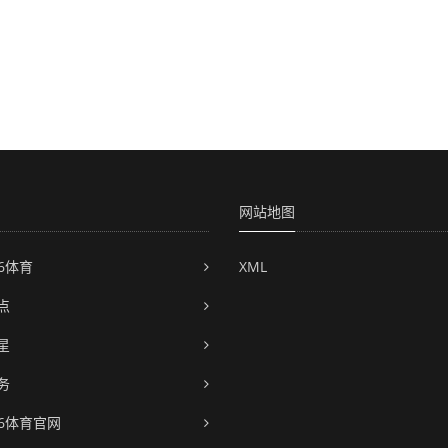
网站地图
6体育
XML
点
星
务
66体育官网