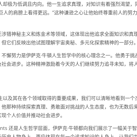
本人却极为低调且内向。他一生追求真理，对知识有着强烈渴望，
巨人的肩膀上看得更远。”这种谦逊之心让他始终尊重前人的努
还涉猎神秘主义和炼金术等领域，这体现出他追求全面知识和真
，但它们反映出他试图理解宇宙奥秘、多元化探索精神的一部分
、不懈努力是伊萨克·牛頓人生哲学中的核心理念之一。他勇于挑
及社会进步。这种精神激励着今天的人们继续努力追寻未知，将
人生以及其在各个领域取得的重要成果，我们可以清晰地看到一个
，他那种持续探索真理、勇敢面对挑战的人生态度，也为无数后
实现个人价值并推动社会进步。
ievements 还是人生哲学层面，伊萨克·牛顿都向我们展示了一幅关于
于历史人物身上，更应体现在每一个追求知识的人身上，让我们