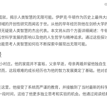
成就，揭示人类智慧的无限可能。伊萨克·牛顿作为历史上最伟大
领域的开创性研究而闻名于世。从他的早年经历到他在剑桥大学
顿无疑是人类智慧的杰出代表。本文将从四个方面详细阐述：牛
后世科学发展的影响以及他的人生哲学与精神追求。通过这些探
也能思考人类智慧如何在不断探索中展现出无限可能。
景
一个小村庄。他的家庭并不富裕，父亲早逝，母亲再婚并留他独自生
然而，这段艰难的成长经历也为他的智力发展奠定了基础。他对
。
在这里，他接受了系统而严谨的教育，并接触到了当时最新的科
了一段时间，这给了他更多独立思考和实验的机会。他通过阅读经