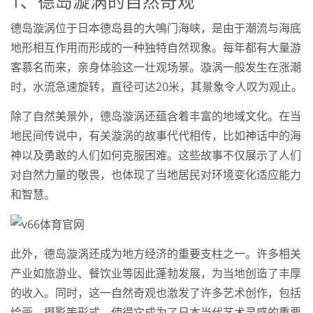
1、德岛漩涡的自然奇观
德岛漩涡位于日本德岛县的大鳴门海峡，是由于潮流与海底
地形相互作用而形成的一种独特自然现象。每年都有大量游
客慕名而来，亲身体验这一壮观场景。漩涡一般发生在涨潮
时，水流急速旋转，直径可达20米，其景象令人叹为观止。
除了自然美景外，德岛漩涡还蕴含着丰富的地域文化。在当
地民间传说中，有关漩涡的故事代代相传，比如神话中的海
神以及勇敢的人们如何克服困难。这些故事不仅展示了人们
对自然力量的敬畏，也体现了当地居民对环境变化适应能力
和智慧。
此外，德岛漩涡还成为地方经济的重要支柱之一。许多相关
产业如旅游业、餐饮业等因此蓬勃发展，为当地创造了丰厚
的收入。同时，这一自然奇观也激发了许多艺术创作，包括
绘画、摄影等形式，使得它成为了日本当代艺术灵感的重要