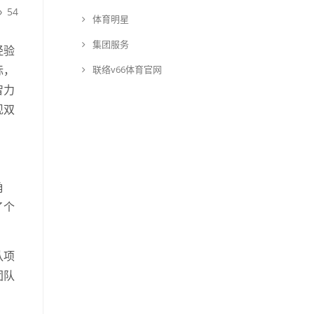
54
体育明星
集团服务
经验
标，
联络v66体育官网
智力
现双
角
了个
队项
团队